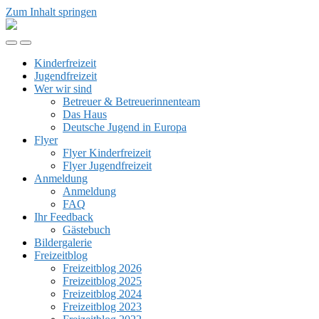
Zum Inhalt springen
Kinder-
&
Mobil-
Suchfeld
Jugendfreizeit
Menü
umschalten
Rhön
Kinderfreizeit
umschalten
Jugendfreizeit
Wer wir sind
Betreuer & Betreuerinnenteam
Das Haus
Deutsche Jugend in Europa
Flyer
Flyer Kinderfreizeit
Flyer Jugendfreizeit
Anmeldung
Anmeldung
FAQ
Ihr Feedback
Gästebuch
Bildergalerie
Freizeitblog
Freizeitblog 2026
Freizeitblog 2025
Freizeitblog 2024
Freizeitblog 2023