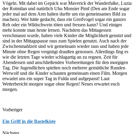
Vögeln. Mit dabei im Gepäck war Maverick der Wanderfalke, Luzia
der Rotmilan und natürlich Uhu Monsier Pimf (Den am Ende sogar
jeder mal auf dem Arm halten durfte um ein gemeinsames Bild zu
machen). Wer hätte gedacht, dass ein Greifvogel sogar ein ganzes
Reh oder ein Wildschwein töten und fressen kann? Und einiges
mehr konnte man heute lernen. Nachdem das Mittagessen
verschmaust wurde, haben viele Kinder die Möglichkeit genutzt und
sind in der Mittagspause raus zum Spielen genutzt. Auch nach der
Zwischenmahlzeit sind wir gemeinsam wieder raus und haben jede
Minute ohne Regen vergnügt draußen genossen. Allerdings fing es
wie die letzten Tage wieder schlagartig an zu regnen. Zeit für
Abendessen und anschließenden Vorbereitungen für den morgigen
Tag. Die Jugendlichen spielten noch mehrere gemütliche Runden
Werwolf und die Kinder schauten gemeinsam einen Film. Morgen
erwartet uns ein super Tag in Fulda und aufgepasst! Laut
Wetterbericht morgen sogar ohne Regen! Neues erwartet euch
morgen.
Vorheriger
Ein Griff in die Bastelkiste
Nächster