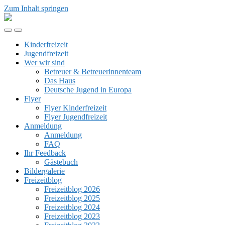
Zum Inhalt springen
Kinder-
&
Mobil-
Suchfeld
Jugendfreizeit
Menü
umschalten
Rhön
Kinderfreizeit
umschalten
Jugendfreizeit
Wer wir sind
Betreuer & Betreuerinnenteam
Das Haus
Deutsche Jugend in Europa
Flyer
Flyer Kinderfreizeit
Flyer Jugendfreizeit
Anmeldung
Anmeldung
FAQ
Ihr Feedback
Gästebuch
Bildergalerie
Freizeitblog
Freizeitblog 2026
Freizeitblog 2025
Freizeitblog 2024
Freizeitblog 2023