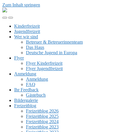
Zum Inhalt springen
Kinder-
&
Mobil-
Suchfeld
Jugendfreizeit
Menü
umschalten
Rhön
Kinderfreizeit
umschalten
Jugendfreizeit
Wer wir sind
Betreuer & Betreuerinnenteam
Das Haus
Deutsche Jugend in Europa
Flyer
Flyer Kinderfreizeit
Flyer Jugendfreizeit
Anmeldung
Anmeldung
FAQ
Ihr Feedback
Gästebuch
Bildergalerie
Freizeitblog
Freizeitblog 2026
Freizeitblog 2025
Freizeitblog 2024
Freizeitblog 2023