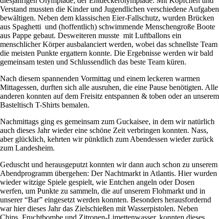
diesjährigen Olympiade, der Entdeckerolympiade. Mit Köpfchen und
Verstand mussten die Kinder und Jugendlichen verschiedene Aufgaben
bewältigen. Neben dem klassischen Eier-Fallschutz, wurden Brücken
aus Spaghetti und (hoffentlich) schwimmende Menschengroße Boote
aus Pappe gebaut. Desweiteren musste mit Luftballons ein
menschlicher Körper ausbalanciert werden, wobei das schnellste Team
die meisten Punkte ergattern konnte. Die Ergebnisse werden wir bald
gemeinsam testen und Schlussendlich das beste Team küren.
Nach diesem spannenden Vormittag und einem leckeren warmen
Mittagessen, durften sich alle ausruhen, die eine Pause benötigten. Alle
anderen konnten auf dem Freisitz entspannen & toben oder an unserem
Basteltisch T-Shirts bemalen.
Nachmittags ging es gemeinsam zum Guckaisee, in dem wir natürlich
auch dieses Jahr wieder eine schöne Zeit verbringen konnten. Nass,
aber glücklich, kehrten wir pünktlich zum Abendessen wieder zurück
zum Landesheim.
Geduscht und herausgeputzt konnten wir dann auch schon zu unserem
Abendprogramm übergehen: Der Nachtmarkt in Atlantis. Hier wurden
wieder witzige Spiele gespielt, wie Entchen angeln oder Dosen
werfen, um Punkte zu sammeln, die auf unserem Flohmarkt und in
unserer “Bar” eingesetzt werden konnten. Besonders herausfordernd
war hier dieses Jahr das Zielschießen mit Wasserpistolen. Neben
Chips, Fruchtbombe und Zitronen-Limettenwasser, konnten dieses