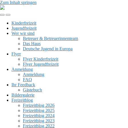
Zum Inhalt springen
Kinder-
&
Mobil-
Suchfeld
Jugendfreizeit
Menü
umschalten
Rhön
Kinderfreizeit
umschalten
Jugendfreizeit
Wer wir sind
Betreuer & Betreuerinnenteam
Das Haus
Deutsche Jugend in Europa
Flyer
Flyer Kinderfreizeit
Flyer Jugendfreizeit
Anmeldung
Anmeldung
FAQ
Ihr Feedback
Gästebuch
Bildergalerie
Freizeitblog
Freizeitblog 2026
Freizeitblog 2025
Freizeitblog 2024
Freizeitblog 2023
Freizeitblog 2022